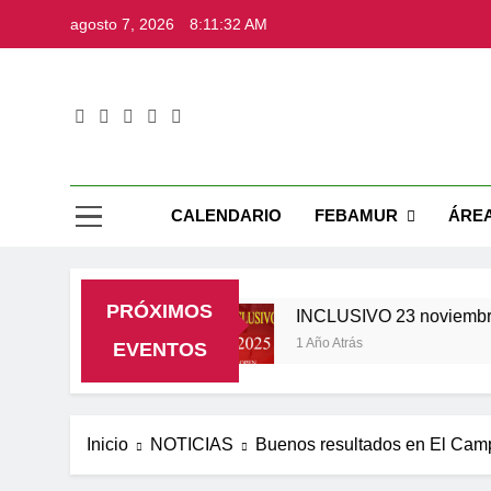
Saltar
agosto 7, 2026
8:11:33 AM
al
contenido
Web Ofic
CALENDARIO
FEBAMUR
ÁRE
PRÓXIMOS
 29 noviembre
INCLUSIVO 23 noviembre
1 Año Atrás
EVENTOS
Inicio
NOTICIAS
Buenos resultados en El Camp