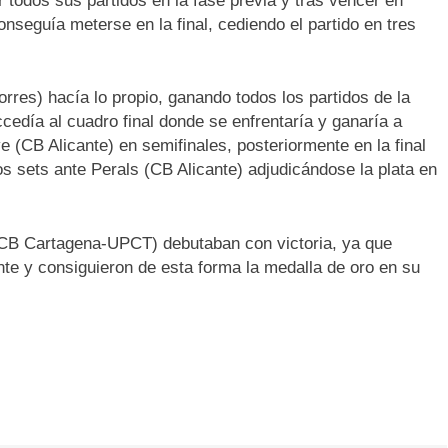
 todos sus partidos en la fase previa y tras vencer en
nseguía meterse en la final, cediendo el partido en tres
rres) hacía lo propio, ganando todos los partidos de la
cedía al cuadro final donde se enfrentaría y ganaría a
e (CB Alicante) en semifinales, posteriormente en la final
s sets ante Perals (CB Alicante) adjudicándose la plata en
a (CB Cartagena-UPCT) debutaban con victoria, ya que
te y consiguieron de esta forma la medalla de oro en su