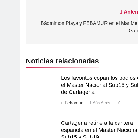
Navegación
Anteri
de
Bádminton Playa y FEBAMUR en el Mar Me
Ga
entradas
Noticias relacionadas
Los favoritos copan los podios
el Master Nacional Sub15 y S
de Cartagena
Febamur
1 Año Atrás
0
Cartagena reúne a la cantera
española en el Máster Naciona
Sub15 y Sub19