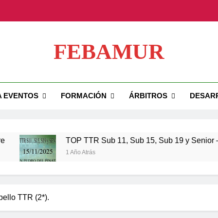
TOP TTR Sub 11, Su
FEBAMUR
TOP TTR 
ial FEBAMUR
A EVENTOS
FORMACIÓN
ÁRBITROS
DESAR
TOP TTR Sub 11, Su
TOP TTR 
TOP TTR Sub 11, Sub 15, Sub 19 y Senior – 15
1 Año Atrás
ello TTR (2*).