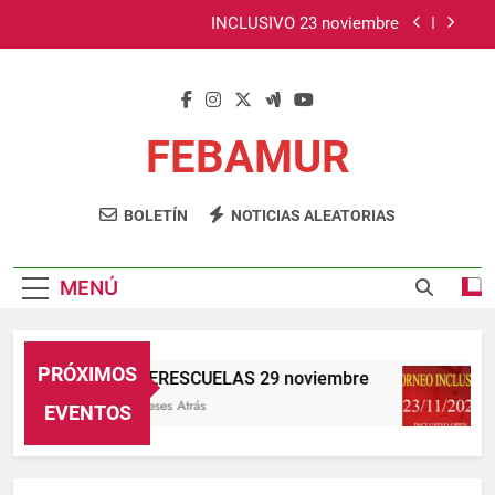
Saltar
INCLUSIVO 23 noviembre
al
contenido
TOP TTR Sub 11, Sub 15, Sub 19 y Senior – 15
noviembre
TOP TTR Sub 13, Sub 17 y Absoluto – 4 octubre
FEBAMUR
INTERESCUELAS 29 noviembre
Web Oficial FEBAMUR
BOLETÍN
NOTICIAS ALEATORIAS
INCLUSIVO 23 noviembre
TOP TTR Sub 11, Sub 15, Sub 19 y Senior – 15
noviembre
MENÚ
TOP TTR Sub 13, Sub 17 y Absoluto – 4 octubre
PRÓXIMOS
INTERESCUELAS 29 noviembre
11 Meses Atrás
1
EVENTOS