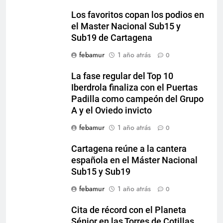
Los favoritos copan los podios en
el Master Nacional Sub15 y
Sub19 de Cartagena
febamur
1 año atrás
0
La fase regular del Top 10
Iberdrola finaliza con el Puertas
Padilla como campeón del Grupo
A y el Oviedo invicto
febamur
1 año atrás
0
Cartagena reúne a la cantera
española en el Máster Nacional
Sub15 y Sub19
febamur
1 año atrás
0
Cita de récord con el Planeta
Sénior en las Torres de Cotillas