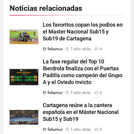
Noticias relacionadas
Los favoritos copan los podios en
el Master Nacional Sub15 y
Sub19 de Cartagena
febamur
1 año atrás
0
La fase regular del Top 10
Iberdrola finaliza con el Puertas
Padilla como campeón del Grupo
A y el Oviedo invicto
febamur
1 año atrás
0
Cartagena reúne a la cantera
española en el Máster Nacional
Sub15 y Sub19
febamur
1 año atrás
0