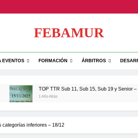
TOP TTR Sub 11, Su
FEBAMUR
TOP TTR 
ial FEBAMUR
A EVENTOS
FORMACIÓN
ÁRBITROS
DESAR
TOP TTR Sub 11, Su
TOP TTR 
TOP TTR Sub 11, Sub 15, Sub 19 y Senior – 15 
1 Año Atrás
s categorías inferiores – 18/12