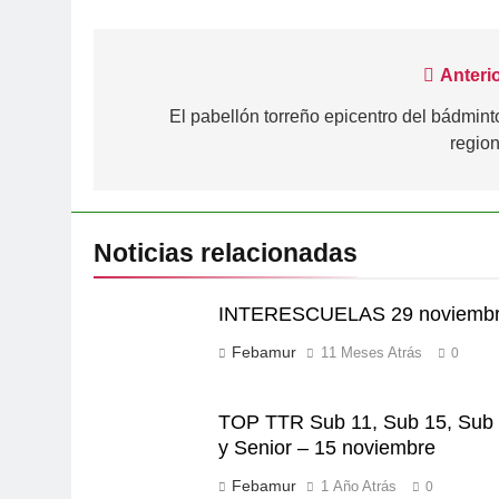
Navegación
Anterio
de
El pabellón torreño epicentro del bádmint
region
entradas
Noticias relacionadas
INTERESCUELAS 29 noviemb
Febamur
11 Meses Atrás
0
TOP TTR Sub 11, Sub 15, Sub
y Senior – 15 noviembre
Febamur
1 Año Atrás
0