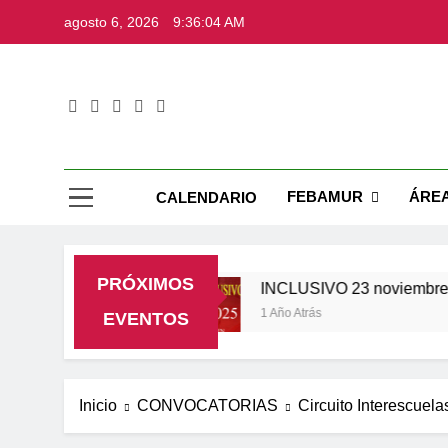
Saltar
agosto 6, 2026
9:36:05 AM
al
contenido
Web Ofic
FEBAMUR
ÁRE
CALENDARIO
PRÓXIMOS
29 noviembre
INCLUSIVO 23 noviembre
1 Año Atrás
EVENTOS
Inicio
CONVOCATORIAS
Circuito Interescuela