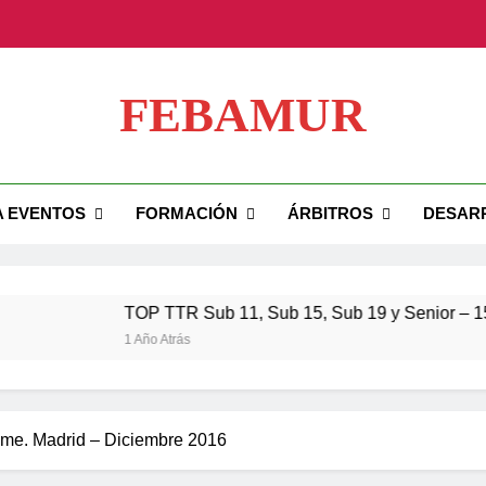
TOP TTR Sub 11, Su
FEBAMUR
TOP TTR 
ial FEBAMUR
A EVENTOS
FORMACIÓN
ÁRBITROS
DESAR
TOP TTR Sub 11, Su
TOP TTR 
TOP TTR Sub 11, Sub 15, Sub 19 y Senior – 15 novie
1 Año Atrás
Time. Madrid – Diciembre 2016