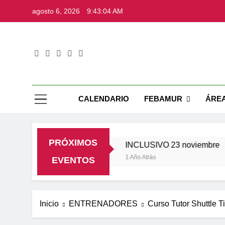
Saltar
agosto 6, 2026
9:43:05 AM
al
contenido
Web Ofic
CALENDARIO
FEBAMUR
ÁRE
PRÓXIMOS
oviembre
INCLUSIVO 23 noviembre
1 Año Atrás
EVENTOS
Inicio
ENTRENADORES
Curso Tutor Shuttle 