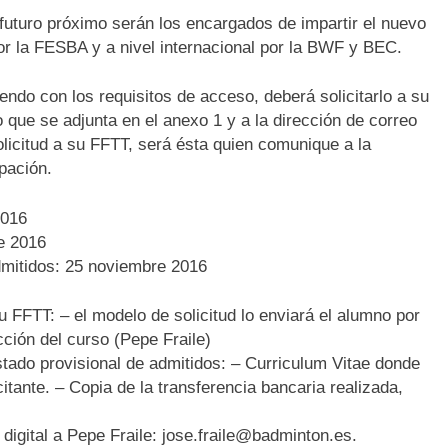
n futuro próximo serán los encargados de impartir el nuevo
or la FESBA y a nivel internacional por la BWF y BEC.
endo con los requisitos de acceso, deberá solicitarlo a su
o que se adjunta en el anexo 1 y a la dirección de correo
icitud a su FFTT, será ésta quien comunique a la
pación.
2016
e 2016
dmitidos: 25 noviembre 2016
u FFTT: – el modelo de solicitud lo enviará el alumno por
cción del curso (Pepe Fraile)
istado provisional de admitidos: – Curriculum Vitae donde
citante. – Copia de la transferencia bancaria realizada,
igital a Pepe Fraile: jose.fraile@badminton.es.