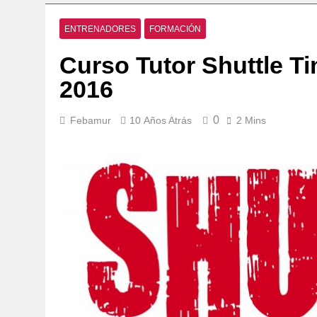
ENTRENADORES
FORMACIÓN
Curso Tutor Shuttle T
2016
0
Febamur
10 Años Atrás
2 Mins