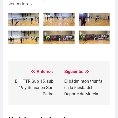
vencedores.
Anterior:
Siguiente:
Navegación
de
El II TTR Sub 15, sub
El bádminton triunfa
19 y Sénior en San
en la Fiesta del
entradas
Pedro
Deporte de Murcia