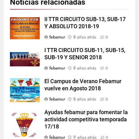
Noticias relacionadas
II TTR CIRCUITO SUB-13, SUB-17
Y ABSOLUTO 2018-19
febamur
8 años atrás
0
I TTR CIRCUITO SUB-11, SUB-15,
SUB-19 Y SENIOR 2018
febamur
8 años atrás
0
El Campus de Verano Febamur
vuelve en Agosto 2018
febamur
8 años atrás
0
Ayudas febamur para fomentar la
actividad competitiva temporada
17/18
febamur
9 años atrás
0