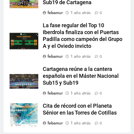
Sub19 de Cartagena
febamur
1 año atrás
0
La fase regular del Top 10
Iberdrola finaliza con el Puertas
Padilla como campeón del Grupo
A y el Oviedo invicto
febamur
1 año atrás
0
Cartagena reúne a la cantera
española en el Máster Nacional
Sub15 y Sub19
febamur
1 año atrás
0
Cita de récord con el Planeta
Sénior en las Torres de Cotillas
febamur
1 año atrás
0