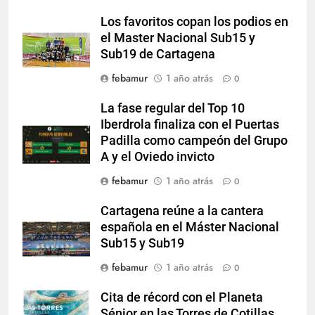
Los favoritos copan los podios en
el Master Nacional Sub15 y
Sub19 de Cartagena
febamur
1 año atrás
0
La fase regular del Top 10
Iberdrola finaliza con el Puertas
Padilla como campeón del Grupo
A y el Oviedo invicto
febamur
1 año atrás
0
Cartagena reúne a la cantera
española en el Máster Nacional
Sub15 y Sub19
febamur
1 año atrás
0
Cita de récord con el Planeta
Sénior en las Torres de Cotillas