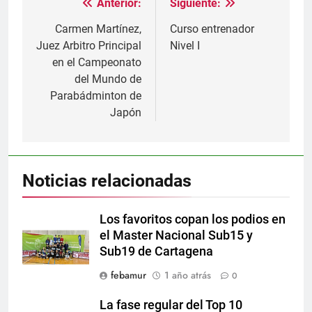
Anterior:
Siguiente:
Navegación
de
Carmen Martínez,
Curso entrenador
Juez Arbitro Principal
Nivel I
entradas
en el Campeonato
del Mundo de
Parabádminton de
Japón
Noticias relacionadas
Los favoritos copan los podios en
el Master Nacional Sub15 y
Sub19 de Cartagena
febamur
1 año atrás
0
La fase regular del Top 10