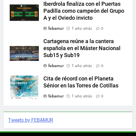
Iberdrola finaliza con el Puertas
Padilla como campeón del Grupo
A y el Oviedo invicto
febamur
1 año atrás
0
Cartagena reúne a la cantera
española en el Máster Nacional
Sub15 y Sub19
febamur
1 año atrás
0
Cita de récord con el Planeta
Sénior en las Torres de Cotillas
febamur
1 año atrás
0
Tweets by FEBAMUR