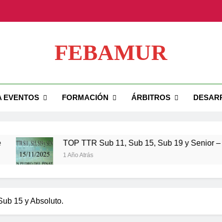
TOP TTR Sub 11, Su
FEBAMUR
TOP TTR 
ial FEBAMUR
A EVENTOS
FORMACIÓN
ÁRBITROS
DESAR
TOP TTR Sub 11, Su
TOP TTR 
TOP TTR Sub 11, Sub 15, Sub 19 y Senior – 15 n
1 Año Atrás
Sub 15 y Absoluto.