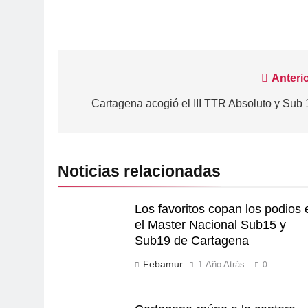
Navegación
Anterio
de
Cartagena acogió el III TTR Absoluto y Sub 
entradas
Noticias relacionadas
Los favoritos copan los podios 
el Master Nacional Sub15 y
Sub19 de Cartagena
Febamur
1 Año Atrás
0