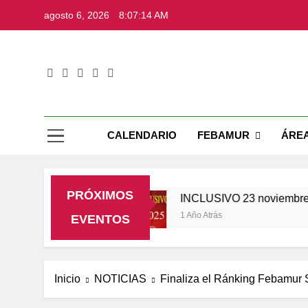
Saltar
agosto 6, 2026
8:07:15 AM
al
contenido
Web Ofic
CALENDARIO
FEBAMUR
ÁRE
PRÓXIMOS
9 noviembre
INCLUSIVO 23 noviembre
1 Año Atrás
EVENTOS
Inicio
NOTICIAS
Finaliza el Ránking Febamur 