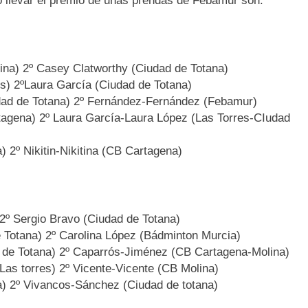
 llevar el premio de unas prendas de Febamur son:
lina) 2º Casey Clatworthy (Ciudad de Totana)
es) 2ºLaura García (Ciudad de Totana)
dad de Totana) 2º Fernández-Fernández (Febamur)
tagena) 2º Laura García-Laura López (Las Torres-CIudad
) 2º Nikitin-Nikitina (CB Cartagena)
 2º Sergio Bravo (Ciudad de Totana)
e Totana) 2º Carolina López (Bádminton Murcia)
 de Totana) 2º Caparrós-Jiménez (CB Cartagena-Molina)
as torres) 2º Vicente-Vicente (CB Molina)
a) 2º Vivancos-Sánchez (Ciudad de totana)