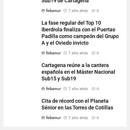
Sub19 de Cartagena
febamur
1 año atrás
0
La fase regular del Top 10
Iberdrola finaliza con el Puertas
Padilla como campeón del Grupo
A y el Oviedo invicto
febamur
1 año atrás
0
Cartagena reúne a la cantera
española en el Máster Nacional
Sub15 y Sub19
febamur
1 año atrás
0
Cita de récord con el Planeta
Sénior en las Torres de Cotillas
febamur
1 año atrás
0