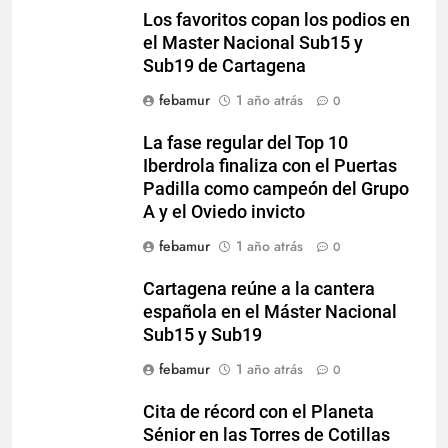
Los favoritos copan los podios en
el Master Nacional Sub15 y
Sub19 de Cartagena
febamur
1 año atrás
0
La fase regular del Top 10
Iberdrola finaliza con el Puertas
Padilla como campeón del Grupo
A y el Oviedo invicto
febamur
1 año atrás
0
Cartagena reúne a la cantera
española en el Máster Nacional
Sub15 y Sub19
febamur
1 año atrás
0
Cita de récord con el Planeta
Sénior en las Torres de Cotillas