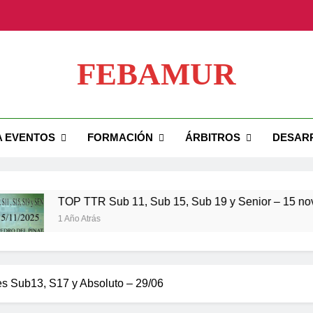
TOP TTR Sub 11, Su
FEBAMUR
TOP TTR 
ial FEBAMUR
A EVENTOS
FORMACIÓN
ÁRBITROS
DESAR
TOP TTR Sub 11, Su
TOP TTR 
TOP TTR Sub 11, Sub 15, Sub 19 y Senior – 15 noviembre
1 Año Atrás
es Sub13, S17 y Absoluto – 29/06