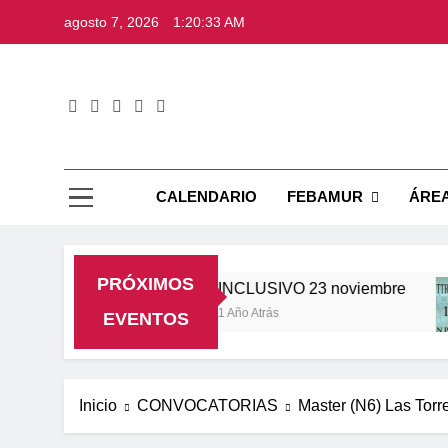
Saltar
agosto 7, 2026
1:20:34 AM
al
contenido
Web Ofic
CALENDARIO
FEBAMUR
ÁRE
PRÓXIMOS
re
INCLUSIVO 23 noviembre
1 Año Atrás
EVENTOS
Inicio
CONVOCATORIAS
Master (N6) Las Torr