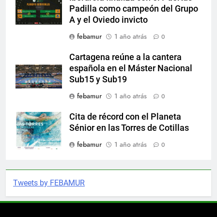
Padilla como campeón del Grupo
A y el Oviedo invicto
febamur
1 año atrás
0
Cartagena reúne a la cantera
española en el Máster Nacional
Sub15 y Sub19
febamur
1 año atrás
0
Cita de récord con el Planeta
Sénior en las Torres de Cotillas
febamur
1 año atrás
0
Tweets by FEBAMUR