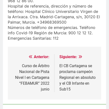
968 12 86 00.
Hospital de referencia, dirección y número de
teléfono: Hospital Clínico Universitario Virgen de
la Arrixaca. Ctra. Madrid-Cartagena, s/n, 30120 El
Palmar, Murcia. +34968369500
Números de teléfono de emergencias. Teléfono
info Covid-19 Región de Murcia: 900 12 12 12.
Emergencias Sanitarias: 112
Anterior:
Siguiente:
Navegación
de
Curso de Árbitro
El CB Cartagena se
Nacional de Pista
proclama campeón
entradas
Nivel I en Cartagena
Regional en absoluto
“FEBAMUR” 2022
y el CB Infante en
junio
Sub15