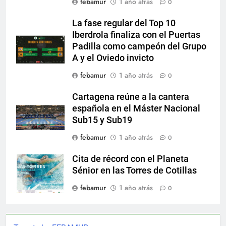
febamur
1 año atrás
0
La fase regular del Top 10
Iberdrola finaliza con el Puertas
Padilla como campeón del Grupo
A y el Oviedo invicto
febamur
1 año atrás
0
Cartagena reúne a la cantera
española en el Máster Nacional
Sub15 y Sub19
febamur
1 año atrás
0
Cita de récord con el Planeta
Sénior en las Torres de Cotillas
febamur
1 año atrás
0